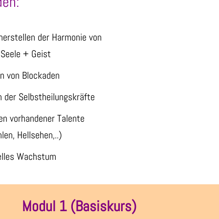
en:
herstellen der Harmonie von
 Seele + Geist
en von Blockaden
 der Selbstheilungskräfte
ten vorhandener Talente
hlen, Hellsehen,..)
uelles Wachstum
Modul 1 (Basiskurs)