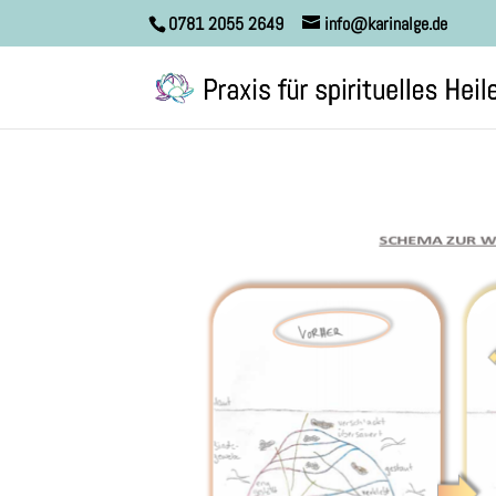
0781 2055 2649
info@karinalge.de